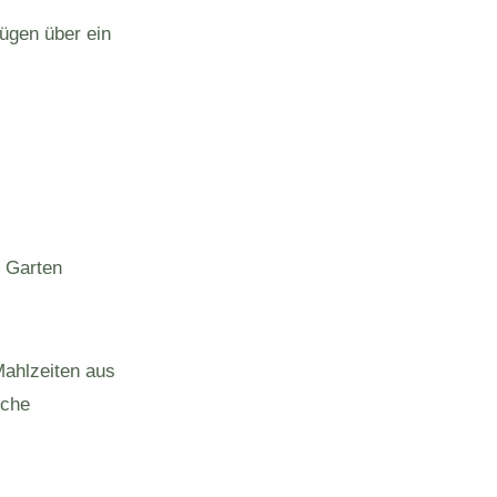
fügen über ein
 Garten
ahlzeiten aus
üche