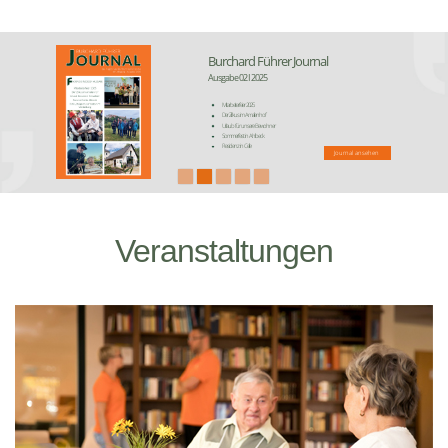
Burchard Führer Journal
Ausgabe 02 I 2025
Mitarbeiterfeier 2025
Der Zirkus im Amalienhof
Urlaub für unsere Bewohner
Sommerfest in Ahlbeck
Residenz in Celle
Journal ansehen
Veranstaltungen